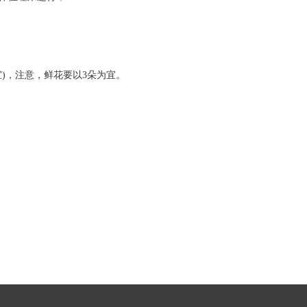
)，注意，鲜花要以3朵为宜。