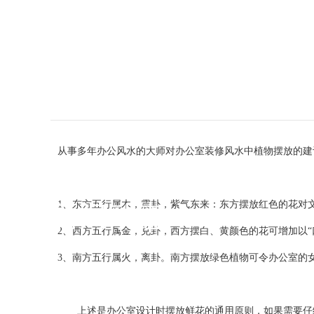
MENU
从事多年办公风水的大师对办公室装修风水中植物摆放的建
News
1、东方五行属木，震卦，紫气东来：东方摆放红色的花对文
新闻动态
2、西方五行属金，兑卦，西方摆白、黄颜色的花可增加以“
3、南方五行属火，离卦。南方摆放绿色植物可令办公室的
上述是办公室设计时摆放鲜花的通用原则，如果需要仔细