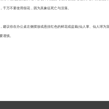
，千万不要使用假花，因为其象征死亡与没落。
议你在办公桌左侧摆放或悬挂红色的鲜花或盆栽(仙人掌、仙人球为宜
要谨慎。